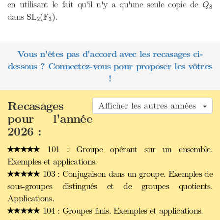
Q
8
en utilisant le fait qu'il n'y a qu'une seule copie de
Q
8
SL
2
(
F
3
)
F
dans
.
SL
(
)
2
3
Vous n'êtes pas d'accord avec les recasages ci-
dessous ? Connectez-vous pour proposer les vôtres
!
Recasages
Afficher les autres années
pour l'année
2026 :
101 : Groupe opérant sur un ensemble.
Exemples et applications.
103 : Conjugaison dans un groupe. Exemples de
sous-groupes distingués et de groupes quotients.
Applications.
104 : Groupes finis. Exemples et applications.