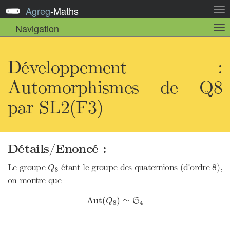
Agreg
-
Maths
Act
la
Navigation
Act
nav
la
sou
nav
Développement :
Automorphismes de Q8
par SL2(F3)
Détails/Enoncé :
Q
8
8
Le groupe
étant le groupe des quaternions (d'ordre
),
8
Q
8
on montre que
Aut
(
Q
8
)
≃
S
4
Aut
(
)
≃
Q
S
8
4