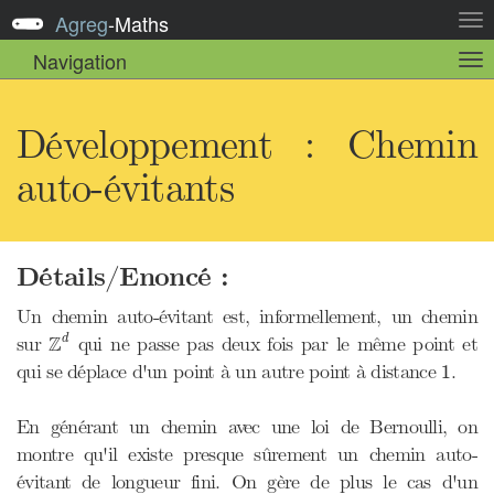
Agreg
-
Maths
Act
la
Navigation
Act
nav
la
sou
nav
Développement : Chemin
auto-évitants
Détails/Enoncé :
Un chemin auto-évitant est, informellement, un chemin
Z
d
Z
sur
qui ne passe pas deux fois par le même point et
d
1
qui se déplace d'un point à un autre point à distance
.
1
En générant un chemin avec une loi de Bernoulli, on
montre qu'il existe presque sûrement un chemin auto-
évitant de longueur fini. On gère de plus le cas d'un