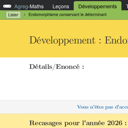
Agreg
-
Maths
Leçons
Développements
Endomorphisme conservant le déterminant
Lister
Développement : Endo
Détails/Enoncé :
Vous n'êtes pas d'acc
Recasages pour l'année 2026 :