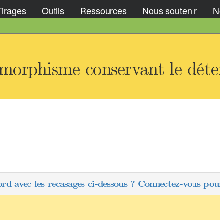
Tirages
Outils
Ressources
Nous soutenir
No
morphisme conservant le dét
ord avec les recasages ci-dessous ? Connectez-vous pour