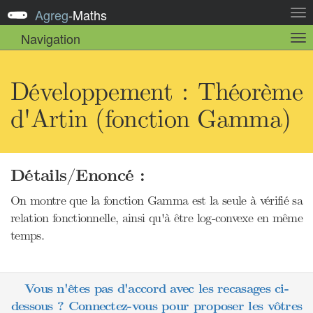
Agreg
-
Maths
Act
la
Navigation
Act
nav
la
sou
nav
Développement : Théorème
d'Artin (fonction Gamma)
Détails/Enoncé :
On montre que la fonction Gamma est la seule à vérifié sa
relation fonctionnelle, ainsi qu'à être log-convexe en même
temps.
Vous n'êtes pas d'accord avec les recasages ci-
dessous ? Connectez-vous pour proposer les vôtres