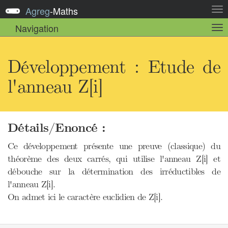
Agreg
-
Maths
Act
la
Navigation
Act
nav
la
sou
nav
Développement : Etude de
l'anneau Z[i]
Détails/Enoncé :
Ce développement présente une preuve (classique) du
théorème des deux carrés, qui utilise l'anneau Z[i] et
débouche sur la détermination des irréductibles de
l'anneau Z[i].
On admet ici le caractère euclidien de Z[i].