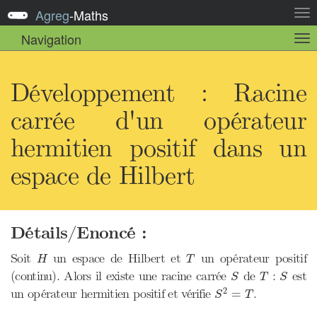
Agreg
-
Maths
Act
la
Navigation
Act
nav
la
sou
nav
Développement : Racine
carrée d'un opérateur
hermitien positif dans un
espace de Hilbert
Détails/Enoncé :
H
T
Soit
un espace de Hilbert et
un opérateur positif
H
T
S
T
S
(continu). Alors il existe une racine carrée
de
:
est
S
T
S
S
2
=
T
2
un opérateur hermitien positif et vérifie
.
=
S
T