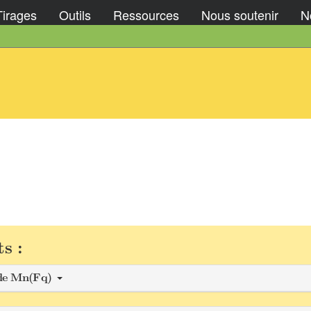
Tirages
Outils
Ressources
Nous soutenir
No
s :
 de Mn(Fq)