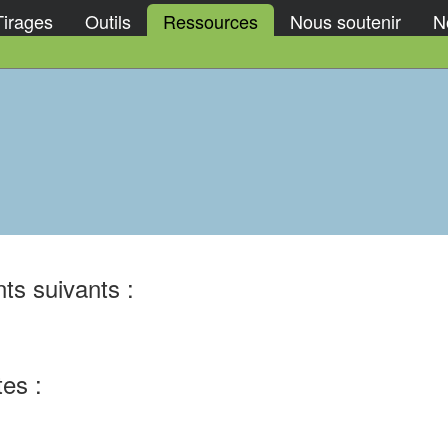
Tirages
Outils
Ressources
Nous soutenir
No
ts suivants :
tes :