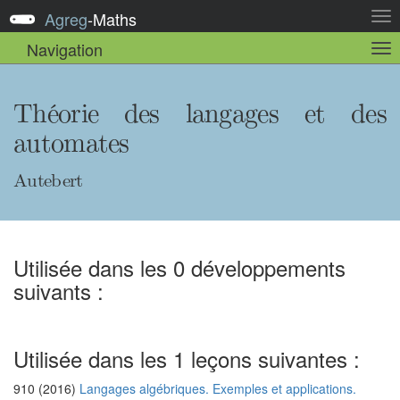
Agreg
-
Maths
Act
la
Navigation
Act
nav
la
sou
nav
Théorie des langages et des
automates
Autebert
Utilisée dans les 0 développements
suivants :
Utilisée dans les 1 leçons suivantes :
910 (2016)
Langages algébriques. Exemples et applications.