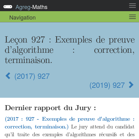
Agreg
-
Maths
Act
la
Navigation
Act
nav
la
sou
nav
Leçon 927 : Exemples de preuve
d’algorithme : correction,
terminaison.
(2017) 927
(2019) 927
Dernier rapport du Jury :
(2017 : 927 - Exemples de preuve d'algorithme :
correction, terminaison.)
Le jury attend du candidat
qu’il traite des exemples d’algorithmes récursifs et des