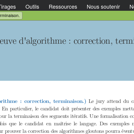
Tirages
Outils
Ressources
Nous soutenir
No
erminaison.
uve d'algorithme : correction, term
rithme : correction, terminaison.)
Le jury attend du ca
s. En particulier, le candidat doit présenter des exemples metta
t pour la terminaison des segments itératifs. Une formalisation
efois que le candidat en maîtrise le langage. Des exemples n
 prouver la correction des algorithmes gloutons pourra éventu