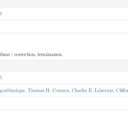
6
hme : correction, terminaison.
5
algorithmique, Thomas H. Cormen, Charles E. Leiserson, Cliffo