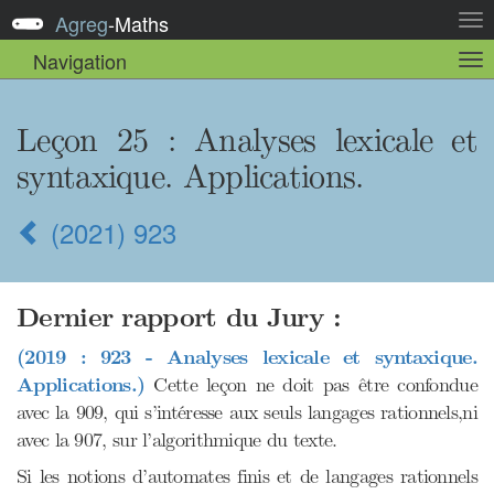
Agreg
-
Maths
Act
la
Navigation
Act
nav
la
sou
nav
Leçon 25 : Analyses lexicale et
syntaxique. Applications.
(2021) 923
Dernier rapport du Jury :
(2019 : 923 - Analyses lexicale et syntaxique.
Applications.)
Cette leçon ne doit pas être confondue
avec la 909, qui s’intéresse aux seuls langages rationnels,ni
avec la 907, sur l’algorithmique du texte.
Si les notions d’automates finis et de langages rationnels