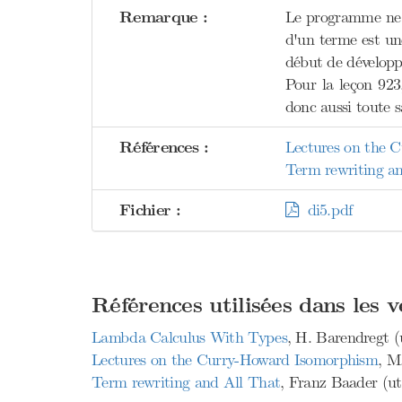
Remarque :
Le programme ne
d'un terme est un
début de dévelop
Pour la leçon 923
donc aussi toute s
Références :
Lectures on the 
Term rewriting a
Fichier :
di5.pdf
Références utilisées dans les 
Lambda Calculus With Types
, H. Barendregt (u
Lectures on the Curry-Howard Isomorphism
, M
Term rewriting and All That
, Franz Baader (uti