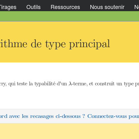
Tirages
Outils
Ressources
Nous soutenir
No
ithme de type principal
λ
y, qui teste la typabilité d'un
-terme, et construit un type pri
λ
ord avec les recasages ci-dessous ? Connectez-vous pour