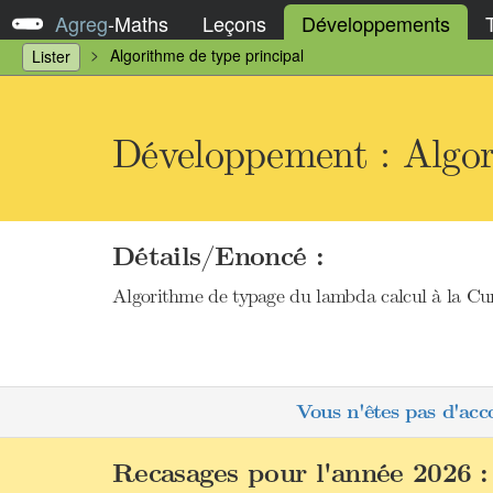
Agreg
-
Maths
Leçons
Développements
Algorithme de type principal
Lister
Développement : Algor
Détails/Enoncé :
Algorithme de typage du lambda calcul à la Curr
Vous n'êtes pas d'acc
Recasages pour l'année 2026 :