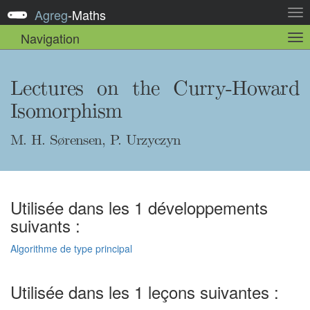
Agreg
-
Maths
Act
la
Navigation
Act
nav
la
sou
nav
Lectures on the Curry-Howard
Isomorphism
M. H. Sørensen, P. Urzyczyn
Utilisée dans les 1 développements
suivants :
Algorithme de type principal
Utilisée dans les 1 leçons suivantes :