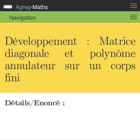
Agreg
-
Maths
Act
la
Navigation
Act
nav
la
sou
nav
Développement : Matrice
diagonale et polynôme
annulateur sur un corps
fini
Détails/Enoncé :