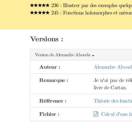
236 : Illustrer par des exemples quelqu
245 : Fonctions holomorphes et mérom
Versions :
Version de Alexandre Abouda
Auteur :
Alexandre Aboud
Remarque :
Je n'ai pas de réf
livre de Cartan.
Référence :
Théorie des foncti
Fichier :
Calcul d'une in