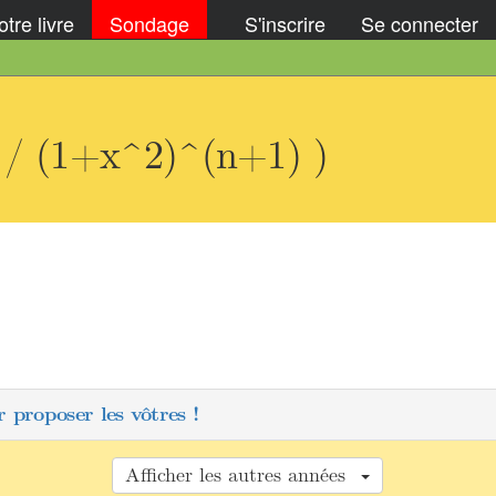
tre livre
Sondage
S'inscrire
Se connecter
) / (1+x^2)^(n+1) )
 proposer les vôtres !
Afficher les autres années