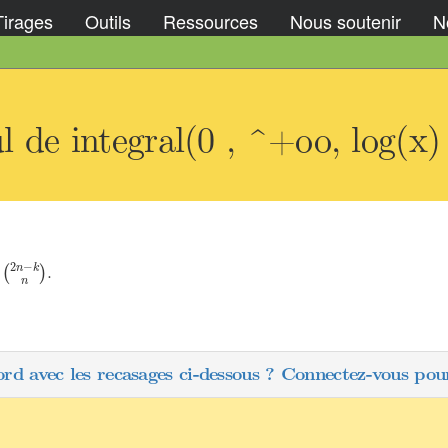
Tirages
Outils
Ressources
Nous soutenir
No
l de integral(0 , ^+oo, log(x
n
+
1
∑
k
=
1
n
2
k
k
(
2
n
−
k
n
)
2
−
.
n
k
(
)
n
ord avec les recasages ci-dessous ? Connectez-vous pour