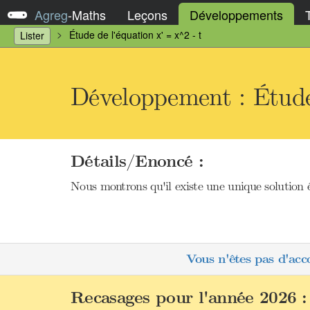
Agreg
-
Maths
Leçons
Développements
Étude de l'équation x' = x^2 - t
Lister
Développement : Étude 
Détails/Enoncé :
Nous montrons qu'il existe une unique solution 
Vous n'êtes pas d'acc
Recasages pour l'année 2026 :