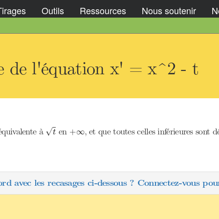
Tirages
Outils
Ressources
Nous soutenir
No
de l'équation x' = x^2 - t
t
+
∞
équivalente à
en
, et que toutes celles inférieures sont d
√
+
∞
t
ord avec les recasages ci-dessous ? Connectez-vous pour