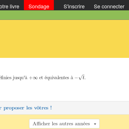
tre livre
Sondage
S'inscrire
Se connecter
−
t
+
∞
éfinies jusqu'à
et équivalentes à
.
√
+
∞
−
t
 proposer les vôtres !
Afficher les autres années