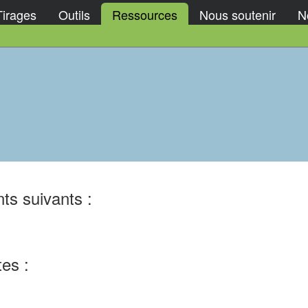
Tirages
Outils
Ressources
Nous soutenir
No
ts suivants :
tes :