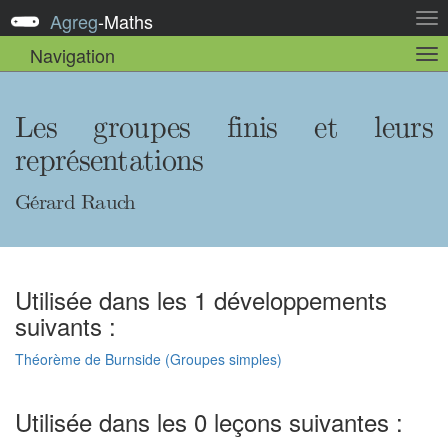
Agreg
-
Maths
Act
la
Navigation
Act
nav
la
sou
nav
Les groupes finis et leurs
représentations
Gérard Rauch
Utilisée dans les 1 développements
suivants :
Théorème de Burnside (Groupes simples)
Utilisée dans les 0 leçons suivantes :