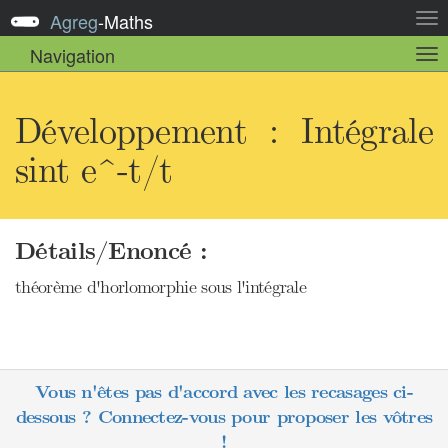
Agreg
-
Maths
Act
la
Navigation
Act
nav
la
sou
nav
Développement : Intégrale
sint e^-t/t
Détails/Enoncé :
théorème d'horlomorphie sous l'intégrale
Vous n'êtes pas d'accord avec les recasages ci-
dessous ? Connectez-vous pour proposer les vôtres
!