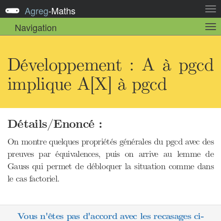
Agreg
-
Maths
Act
la
Navigation
Act
nav
la
sou
nav
Développement : A à pgcd
implique A[X] à pgcd
Détails/Enoncé :
On montre quelques propriétés générales du pgcd avec des
preuves par équivalences, puis on arrive au lemme de
Gauss qui permet de débloquer la situation comme dans
le cas factoriel.
Vous n'êtes pas d'accord avec les recasages ci-