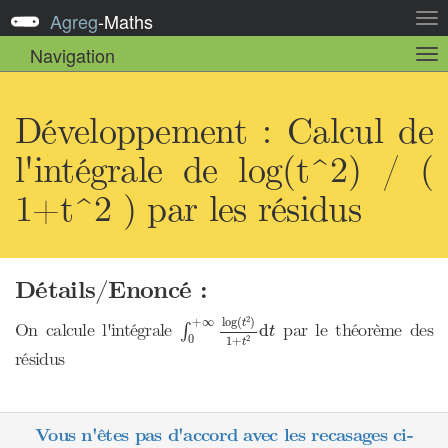
Agreg
-
Maths
Act
la
Navigation
Act
nav
la
sou
nav
Développement : Calcul de
l'intégrale de log(t^2) / (
1+t^2 ) par les résidus
Détails/Enoncé :
∫
0
+
∞
log
(
t
2
)
1
+
t
2
d
t
2
log
(
)
+
∞
t
On calcule l'intégrale
par le théorème des
d
∫
t
0
2
1
+
t
résidus
Vous n'êtes pas d'accord avec les recasages ci-