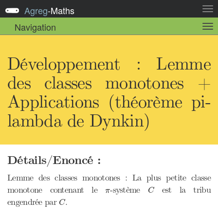
Agreg
-
Maths
Act
la
Navigation
Act
nav
la
sou
nav
Développement : Lemme
des classes monotones +
Applications (théorème pi-
lambda de Dynkin)
Détails/Enoncé :
Lemme des classes monotones : La plus petite classe
C
π
monotone contenant le
-système
est la tribu
π
C
C
engendrée par
.
C