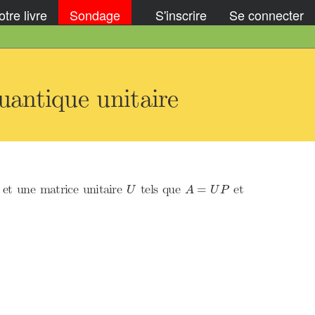
tre livre
Sondage
S'inscrire
Se connecter
antique unitaire
A
=
U
P
U
et une matrice unitaire
tels que
et
=
U
A
U
P