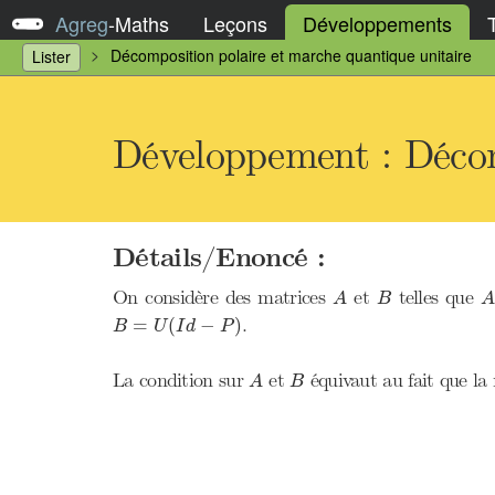
Agreg
-
Maths
Leçons
Développements
Décomposition polaire et marche quantique unitaire
Lister
Développement : Décom
Détails/Enoncé :
A
A
B
On considère des matrices
et
telles que
A
B
A
B
=
U
(
I
d
−
P
)
.
=
(
−
)
B
U
I
d
P
A
B
La condition sur
et
équivaut au fait que la 
A
B