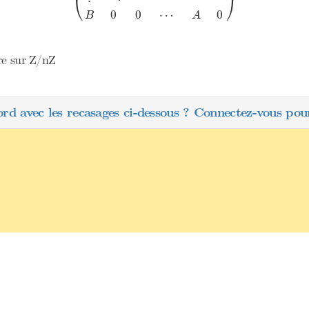
⎝
⎠
0
0
⋯
0
B
A
re sur Z/nZ
ord avec les recasages ci-dessous ? Connectez-vous pour