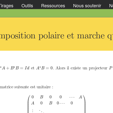
Tirages
Outils
Ressources
Nous soutenir
No
position polaire et marche qu
∗
A
+
B
∗
B
=
I
d
A
∗
B
=
0
P
∗
∗
∗
et
. Alors il existe un projecteur
+
=
=
0
A
B
B
I
d
A
B
P
matrice suivante est unitaire :
⎛
⎞
(
0
B
0
0
⋯
A
A
0
B
0
⋯
0
⋮
⋱
B
0
0
⋯
A
0
)
0
0
0
⋯
B
A
⎜

⎟

⎜

⎟

0
0
⋯
0
A
B
⎜

⎟

⎜

⎟

⎜
⎟
⋮
⋱