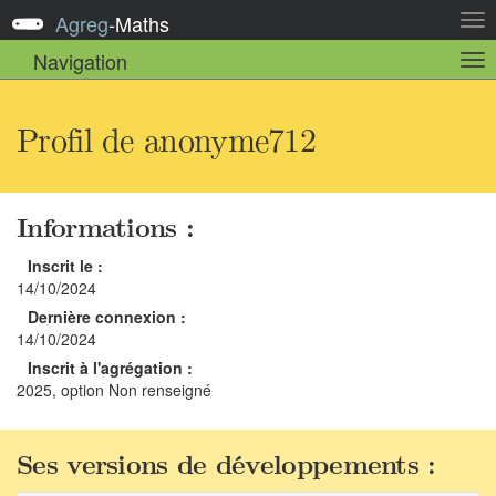
Agreg
-
Maths
Act
la
Navigation
Act
nav
la
sou
nav
Profil de anonyme712
Informations :
Inscrit le :
14/10/2024
Dernière connexion :
14/10/2024
Inscrit à l'agrégation :
2025, option Non renseigné
Ses versions de développements :