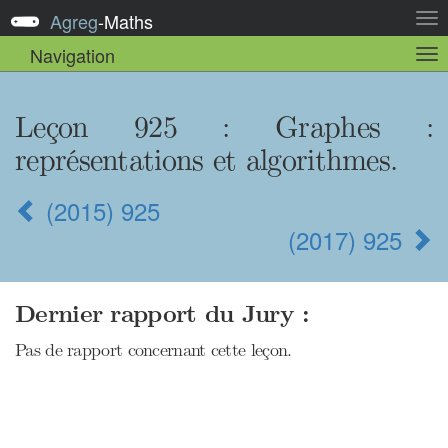
Agreg
-
Maths
Act
la
Navigation
Act
nav
la
sou
nav
Leçon 925 : Graphes :
représentations et algorithmes.
(2015) 925
(2017) 925
Dernier rapport du Jury :
Pas de rapport concernant cette leçon.