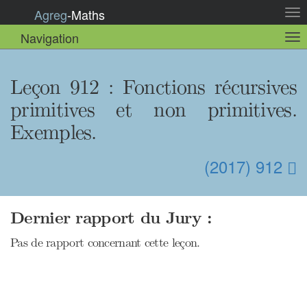
Agreg
-
Maths
Act
la
Navigation
Act
nav
la
sou
nav
Leçon 912 : Fonctions récursives
primitives et non primitives.
Exemples.
(2017) 912
Dernier rapport du Jury :
Pas de rapport concernant cette leçon.