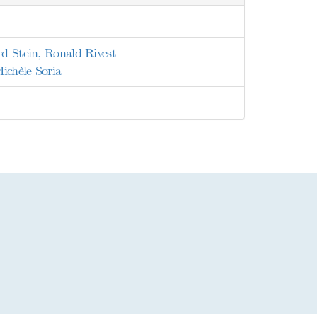
rd Stein, Ronald Rivest
ichèle Soria