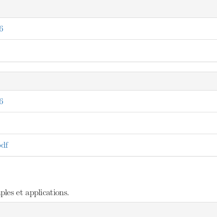
6
6
df
les et applications.