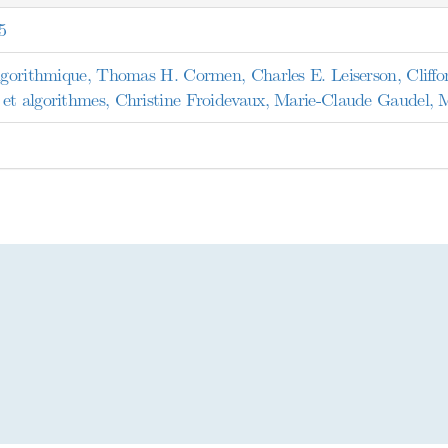
5
algorithmique, Thomas H. Cormen, Charles E. Leiserson, Cliffo
et algorithmes, Christine Froidevaux, Marie-Claude Gaudel, M