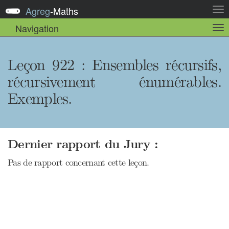
Agreg
-
Maths
Act
la
Navigation
Act
nav
la
sou
nav
Leçon 922 : Ensembles récursifs,
récursivement énumérables.
Exemples.
Dernier rapport du Jury :
Pas de rapport concernant cette leçon.