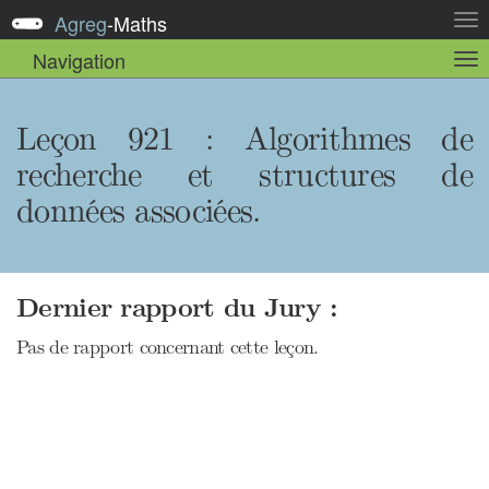
Agreg
-
Maths
Act
la
Navigation
Act
nav
la
sou
nav
Leçon 921 : Algorithmes de
recherche et structures de
données associées.
Dernier rapport du Jury :
Pas de rapport concernant cette leçon.