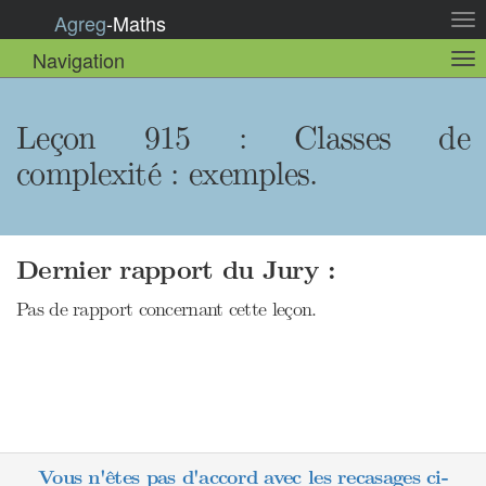
Agreg
-
Maths
Act
la
Navigation
Act
nav
la
sou
nav
Leçon 915 : Classes de
complexité : exemples.
Dernier rapport du Jury :
Pas de rapport concernant cette leçon.
Vous n'êtes pas d'accord avec les recasages ci-