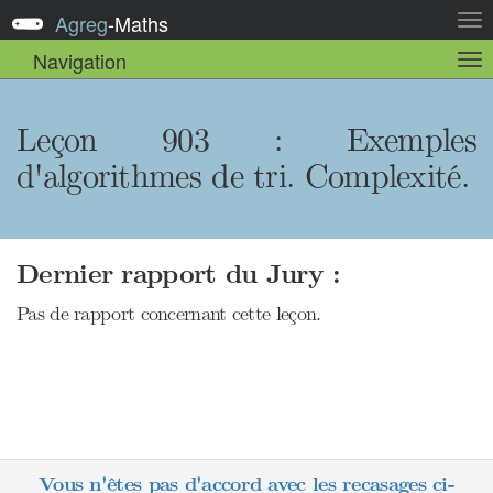
Agreg
-
Maths
Act
la
Navigation
Act
nav
la
sou
nav
Leçon 903 : Exemples
d'algorithmes de tri. Complexité.
Dernier rapport du Jury :
Pas de rapport concernant cette leçon.
Vous n'êtes pas d'accord avec les recasages ci-