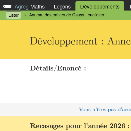
Agreg
-
Maths
Leçons
Développements
Anneau des entiers de Gauss : euclidien
Lister
Développement : Anneau
Détails/Enoncé :
Vous n'êtes pas d'acc
Recasages pour l'année 2026 :