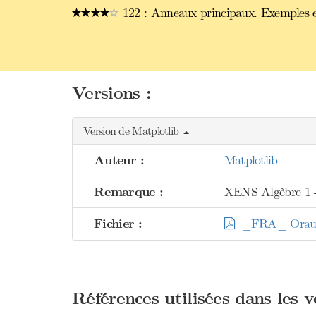
122 : Anneaux principaux. Exemples et
Versions :
Version de Matplotlib
Auteur :
Matplotlib
Remarque :
XENS Algèbre 1 -
Fichier :
_FRA_ Oraux X
Références utilisées dans les 