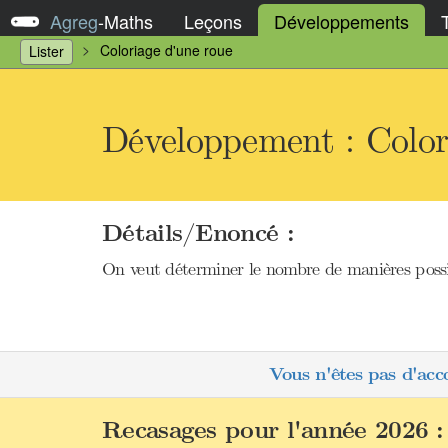
Agreg
-
Maths
Leçons
Développements
Coloriage d'une roue
Lister
Développement : Color
Détails/Enoncé :
On veut déterminer le nombre de manières possib
Vous n'êtes pas d'acc
Recasages pour l'année 2026 :