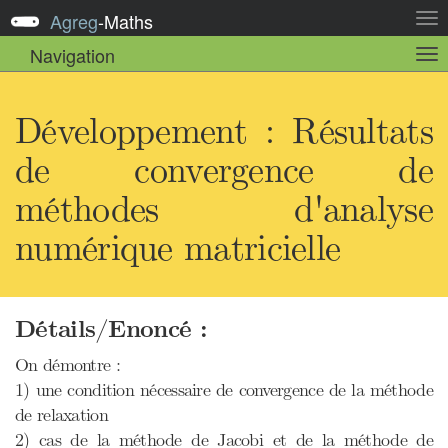
Agreg
-
Maths
Act
la
Navigation
Act
nav
la
sou
nav
Développement : Résultats
de convergence de
méthodes d'analyse
numérique matricielle
Détails/Enoncé :
On démontre :
1) une condition nécessaire de convergence de la méthode
de relaxation
2) cas de la méthode de Jacobi et de la méthode de