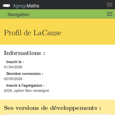
Agreg
-
Maths
Act
la
Navigation
Act
nav
la
sou
nav
Profil de LaCause
Informations :
Inscrit le :
01/04/2026
Dernière connexion :
02/05/2026
Inscrit à l'agrégation :
2025, option Non renseigné
Ses versions de développements :