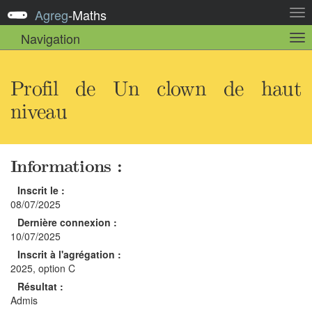
Agreg
-
Maths
Act
la
Navigation
Act
nav
la
sou
nav
Profil de Un clown de haut
niveau
Informations :
Inscrit le :
08/07/2025
Dernière connexion :
10/07/2025
Inscrit à l'agrégation :
2025, option C
Résultat :
Admis