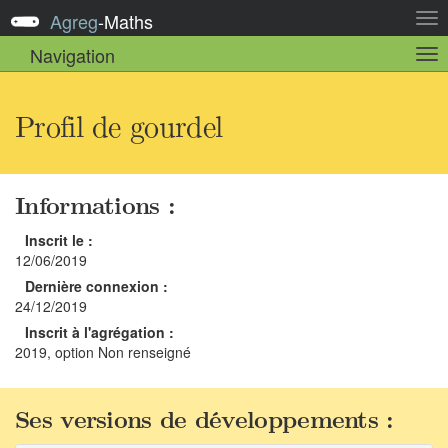
Agreg
-
Maths
Act
la
Navigation
Act
nav
la
sou
nav
Profil de gourdel
Informations :
Inscrit le :
12/06/2019
Dernière connexion :
24/12/2019
Inscrit à l'agrégation :
2019, option Non renseigné
Ses versions de développements :