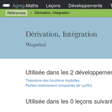
Agreg
-
Maths
Leçons
Développements
Dérivation, Intégration
Références
Dérivation, Intégration
Wagschal
Utilisée dans les 2 développemen
Théorème des fonctions implicites
Parties relativement compactes de Lp(Rn)
Utilisée dans les 0 leçons suivan