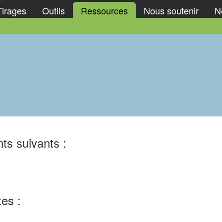
Tirages
Outils
Ressources
Nous soutenir
No
ts suivants :
tes :