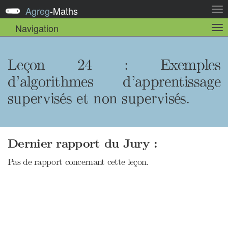
Agreg
-
Maths
Act
la
Navigation
Act
nav
la
sou
nav
Leçon 24 : Exemples
d’algorithmes d’apprentissage
supervisés et non supervisés.
Dernier rapport du Jury :
Pas de rapport concernant cette leçon.