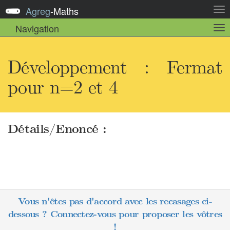
Agreg
-
Maths
Act
la
Navigation
Act
nav
la
sou
nav
Développement : Fermat
pour n=2 et 4
Détails/Enoncé :
Vous n'êtes pas d'accord avec les recasages ci-
dessous ? Connectez-vous pour proposer les vôtres
!