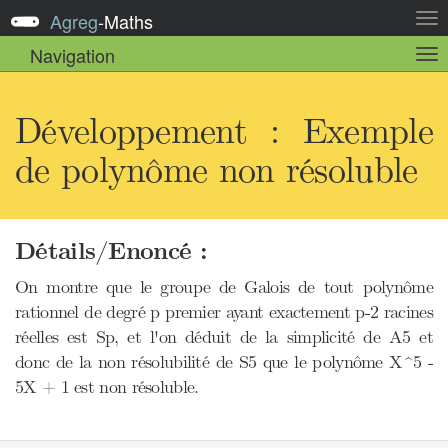
Agreg
-
Maths
Act
la
Navigation
Act
nav
la
sou
nav
Développement : Exemple
de polynôme non résoluble
Détails/Enoncé :
On montre que le groupe de Galois de tout polynôme
rationnel de degré p premier ayant exactement p-2 racines
réelles est Sp, et l'on déduit de la simplicité de A5 et
donc de la non résolubilité de S5 que le polynôme X^5 -
5X + 1 est non résoluble.