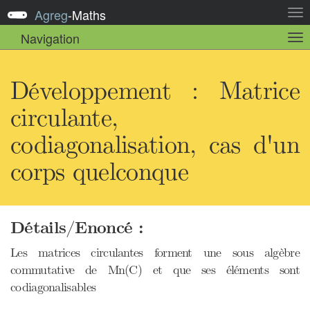
Agreg
-
Maths
Act
la
Navigation
Act
nav
la
sou
nav
Développement : Matrice
circulante,
codiagonalisation, cas d'un
corps quelconque
Détails/Enoncé :
Les matrices circulantes forment une sous algèbre
commutative de Mn(C) et que ses éléments sont
codiagonalisables