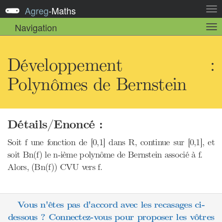
Agreg
-
Maths
Act
la
Navigation
Act
nav
la
sou
nav
Développement :
Polynômes de Bernstein
Détails/Enoncé :
Soit f une fonction de [0,1] dans R, continue sur [0,1], et
soit Bn(f) le n-ième polynôme de Bernstein associé à f.
Alors, (Bn(f)) CVU vers f.
Vous n'êtes pas d'accord avec les recasages ci-
dessous ? Connectez-vous pour proposer les vôtres