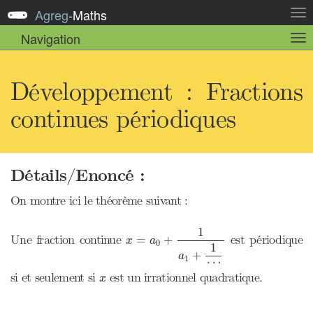
Agreg
-
Maths
Act
la
Navigation
Act
nav
la
sou
nav
Développement : Fractions
continues périodiques
Détails/Enoncé :
On montre ici le théorème suivant :
x
=
a
0
+
1
a
1
+
1
⋯
1
Une fraction continue
est périodique
=
+
x
a
0
1
+
a
1
⋯
x
si et seulement si
est un irrationnel quadratique.
x