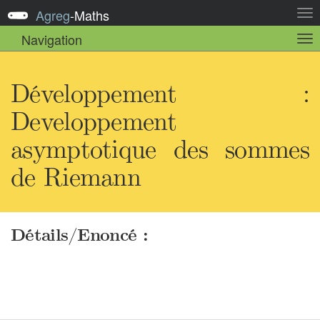
Agreg
-
Maths
Act
la
Navigation
Act
nav
la
sou
nav
Développement :
Developpement
asymptotique des sommes
de Riemann
Détails/Enoncé :