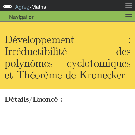
Agreg
-
Maths
Act
la
Navigation
Act
nav
la
sou
nav
Développement :
Irréductibilité des
polynômes cyclotomiques
et Théorème de Kronecker
Détails/Enoncé :