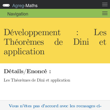
Agreg
-
Maths
Act
la
Navigation
Act
nav
la
sou
nav
Développement : Les
Théorèmes de Dini et
application
Détails/Enoncé :
Les Théorèmes de Dini et application
Vous n'êtes pas d'accord avec les recasages ci-