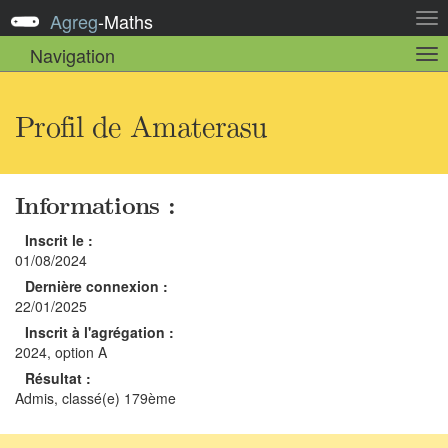
Agreg
-
Maths
Act
la
Navigation
Act
nav
la
sou
nav
Profil de Amaterasu
Informations :
Inscrit le :
01/08/2024
Dernière connexion :
22/01/2025
Inscrit à l'agrégation :
2024, option A
Résultat :
Admis, classé(e) 179ème