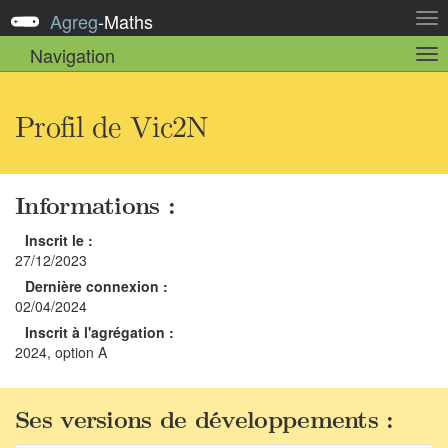
Agreg
-
Maths
Act
la
Navigation
Act
nav
la
sou
nav
Profil de Vic2N
Informations :
Inscrit le :
27/12/2023
Dernière connexion :
02/04/2024
Inscrit à l'agrégation :
2024, option A
Ses versions de développements :